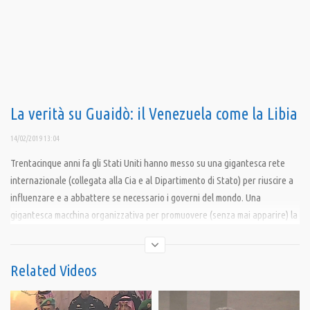
La verità su Guaidò: il Venezuela come la Libia
14/02/2019 13:04
Trentacinque anni fa gli Stati Uniti hanno messo su una gigantesca rete
internazionale (collegata alla Cia e al Dipartimento di Stato) per riuscire a
influenzare e a abbattere se necessario i governi del mondo. Una
gigantesca macchina organizzativa per promuovere (senza mai apparire) la
«democrazia».
Sarò Franco è la trasmissione Web Tv di Franco Fracassi, giornalista
Related Videos
indipendente che parla senza censure. Commenti e rivelazioni di un
reporter indipendente e senza padroni