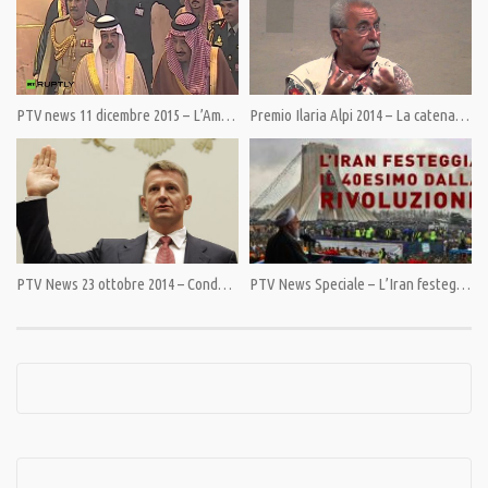
Condividi
PTV news 11 dicembre 2015 – L’America resta armata
Premio Ilaria Alpi 2014 – La catena delle notizie.
Category:
PrimoPiano
Tags:
#Guaidò
,
#GuaidòMaduro
,
CIA
,
Franco Fracassi
,
Libia
,
Maduro
,
Pandora TV
,
Stati Uniti
,
Venezuela
PTV News 23 ottobre 2014 – Condannati mercenari della Blackwater
PTV News Speciale – L’Iran festeggia il 40esimo dalla rivoluzione