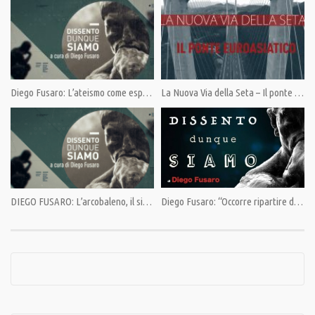
Category:
Dissento dunque siamo di Diego Fusaro
,
Opinioni
,
PrimoPiano
Tags:
Aristotele
,
Diego Fusaro
,
Economia
Diego Fusaro: L’ateismo come espressione non della scienza, ma dell’individualismo
La Nuova Via della Seta – Il ponte Euroasiatico
DIEGO FUSARO: L’arcobaleno, il simbolo delle sinistre mondialiste serve del capitale
Diego Fusaro: “Occorre ripartire dallo stato sovrano nazionale”