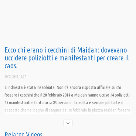
Ecco chi erano i cecchini di Maidan: dovevano
uccidere poliziotti e manifestanti per creare il
caos.
30/01/2015 13:37
L’inchiesta è stata insabbiata. Non c’è ancora risposta ufficiale su chi
fossero i cecchini che il 20 febbraio 2014 a Maidan hanno ucciso 14 poliziotti,
45 manifestanti e ferito circa 85 persone. In realtà è sempre più forte il
sospetto che nel bagno di sangue del 20 febbraio in piazza Maidan fossero
coinvolti individui, che avevano l’ordine di sparare per uccidere su
manifestanti e poliziotti con l’obiettivo di creare il caos.
Related Videos