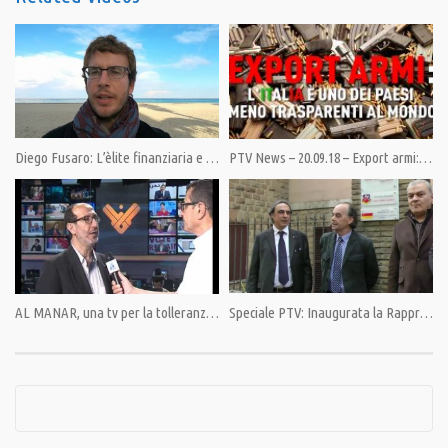
Condividi
Category:
PrimoPiano
,
Speciali
Diego Fusaro: L’èlite finanziaria e il nuovo conflitto di classe post-1989
PTV News – 20.09.18 – Export armi: L’Italia è uno dei paesi meno trasparenti al mondo
AL MANAR, una tv per la tolleranza e la convivenza pacifica.
Speciale PTV: Inaugurata la Rappresentanza dell’Ossezia del Sud in Italia