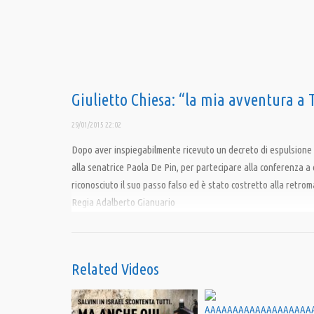
Giulietto Chiesa: “la mia avventura a T
29/01/2015 22:02
Dopo aver inspiegabilmente ricevuto un decreto di espulsione d
alla senatrice Paola De Pin, per partecipare alla conferenza a c
riconosciuto il suo passo falso ed è stato costretto alla retromar
Regia Adalberto Gianuario
Una produzione Pandora tv
Condividi
Related Videos
Category:
PrimoPiano
,
Speciali