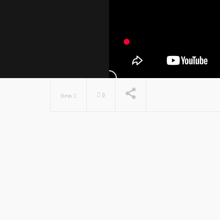
0
Views
NOW PLAYING