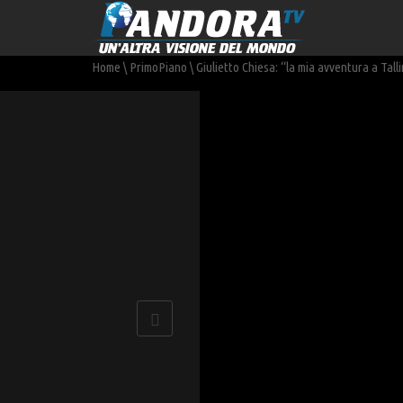
Home
\
PrimoPiano
\
Giulietto Chiesa: “la mia avventura a Talli