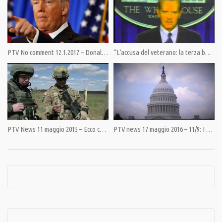
Category:
PrimoPiano
,
Tuttavia di Franco Cardini
Tags:
Donald Trump
,
Franco Cardini
,
korea
,
Tuttavia
,
USA
PTV No comment 12.1.2017 – Donald Trump tiene duro, ma anche la CIA…
“L’accusa del veterano: la terza bomba nucleare” di Maurizio Torrealta e Alessandro Rampietti
PTV News 11 maggio 2015 – Ecco come i falchi USA destabilizzano l’Europa
PTV news 17 maggio 2016 – 11/9: I segreti degli Usa sull’Arabia Saudita