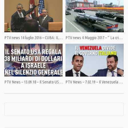
Category:
PrimoPiano
,
Speciali
Tags:
Bolivia
,
Cuba
,
Ecuador
,
Fulvio Grimaldi
,
Sur
,
Venezuela
PTV news 14 luglio 2016 – CUBA: IL CONGRESSO SCONFESSA OBAMA
PTV news 4 Maggio 2017 – ” La crisi nordcoreana è un’orchestrazione di Washington”
PTV News – 13.09.18 – Il Senato USA regala 38 miliardi di dollari a Israele nel silenzio generale
PTV News – 7.02.19 – Il Venezuela divide il governo italiano