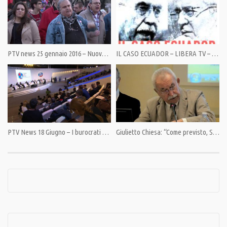
Category:
Editoriali
,
Il Punto di Giulietto Chiesa
,
PrimoPiano
PTV news 25 gennaio 2016 – Nuove incognite sulla Siria
IL CASO ECUADOR – LIBERA TV – test n.2
Tags:
Giulietto Chiesa
,
Maria Zakharova
,
MSM
,
Russia
,
Tupolev 154
PTV News 18 Giugno – I burocrati a Bruxelles confermano le sanzioni a Mosca
Giulietto Chiesa: “Come previsto, Stati Uniti e Israele riaprono la guerra in Siria.”