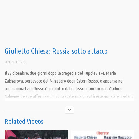
Giulietto Chiesa: Russia sotto attacco
28/12/2016 17:08
Il 27 dicembre, due giorni dopo la tragedia del Tupolev 154, Maria
Zakharova, portavoce del Ministero degli Esteri Russo, è apparsa nel
programma tv di Rossija1 condotto dal notissimo anchorman Vladimir
Soloviov. Le sue affermazioni sono state una gravità eccezionale e rivelano
che nessuno, nei piani alti del Cremlino, crede che il disastro del 25
dicembre sia stato davvero un incidente.
Related Videos
Condividi