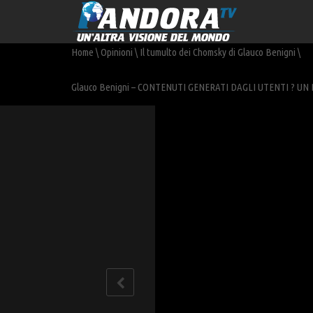
Home
\
Opinioni
\
Il tumulto dei Chomsky di Glauco Benigni
\
Glauco Benigni – CONTENUTI GENERATI DAGLI UTENTI ? UN 