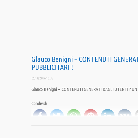
Glauco Benigni – CONTENUTI GENERAT
PUBBLICITARI !
05/10/2016 10:35
Glauco Benigni – CONTENUTI GENERATI DAGLI UTENTI ? UN
Condividi
Category:
Il tumulto dei Chomsky di Glauco Benigni
,
Opinioni
,
PrimoPiano
Tags:
Giulietto Chiesa
,
Glauco Benigni
,
Pandora TV
,
PandoraTV