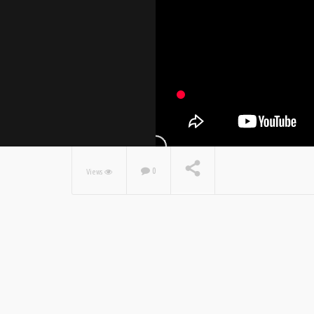
0
Views
NOW PLAYING