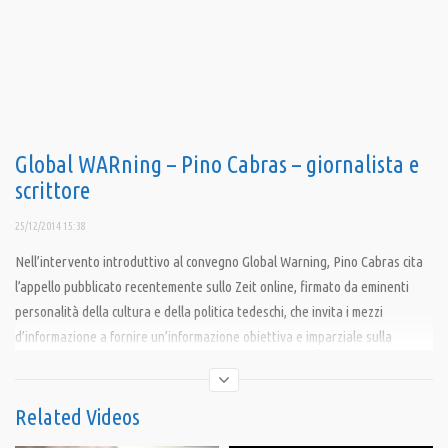
Global WARning – Pino Cabras – giornalista e
scrittore
25/12/2014 15:38
Nell’intervento introduttivo al convegno Global Warning, Pino Cabras cita
l’appello pubblicato recentemente sullo Zeit online, firmato da eminenti
personalità della cultura e della politica tedeschi, che invita i mezzi
d’informazione a fornire un’informazione obiettiva e imparziale sulla
questione ucraina e sulla grave tensione tra Usa e Russia in corso in
questo periodo.
Related Videos
Condividi