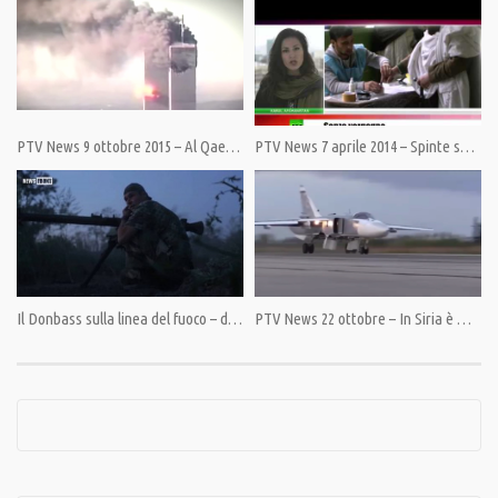
Category:
No Guerra No Nato
PTV News 9 ottobre 2015 – Al Qaeda? E’ filo-occidentale
PTV News 7 aprile 2014 – Spinte secessioniste
Tags:
Global warning
,
No guerra no Nato
,
Pandora TV
,
Pino Cabras
,
Ucraina
Il Donbass sulla linea del fuoco – di Maxim Fadeev (prima parte)
PTV News 22 ottobre – In Siria è Mosca a dettare l’agenda