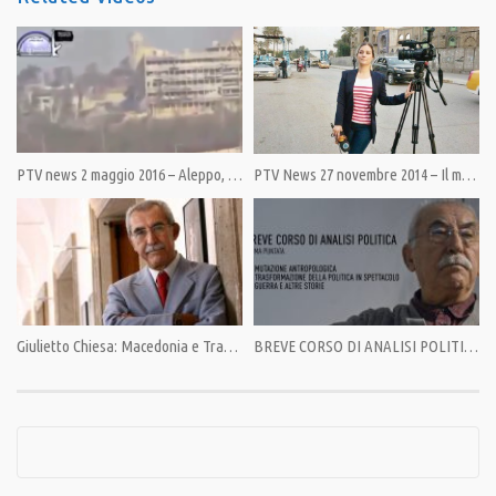
del Comitato No Guerra No Nato composta da quattro persone.
Alla Conferenza — organizzata congiuntamente dalla Peace and Neutrality
Alliance (Irlanda) e dalla Coalition Against US Foreign Military Bases
(USA). partecipano come sostenitrici 35 organizzazioni internazionali e
nazionali, da Nord America, Europa, Asia e Medio Oriente, tra cui il
PTV news 2 maggio 2016 – Aleppo, le bufale dei grandi media smascherate dai terroristi
PTV News 27 novembre 2014 – Il muro di gomma dell’informazione
Comitato No Guerra No Nato.
FIRMA PER
NO GUERRA NO NATO
Giulietto Chiesa: Macedonia e Transnistria, nuovi teatri di guerra?
BREVE CORSO DI ANALISI POLITICA – PRIMA PUNTATA
Cliccandoci si va direttamente alla pagina su Change
https://www.change.org/p/la-campagna-per-l-uscita-dell-italia-dalla-nato-
per-un-italia-neutrale
Condividi