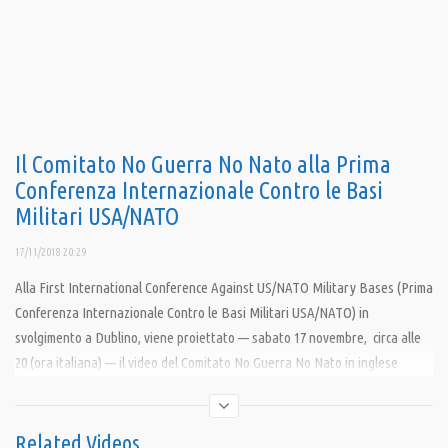
Il Comitato No Guerra No Nato alla Prima
Conferenza Internazionale Contro le Basi
Militari USA/NATO
17/11/2018 20:29
Alla First International Conference Against US/NATO Military Bases (Prima
Conferenza Internazionale Contro le Basi Militari USA/NATO) in
svolgimento a Dublino, viene proiettato — sabato 17 novembre, circa alle
20 (ora italiana) — il video del Comitato No Guerra No Nato in inglese
ITALY: A WHOLE US/NATO STRATEGIC BASE (L’ITALIA BASE STRATEGICA
USA/NATO), realizzato da Pandora TV. Viene presentato all’assemblea
plenaria da Jean Toschi Marazzani Visconti, portavoce della delegazione
Related Videos