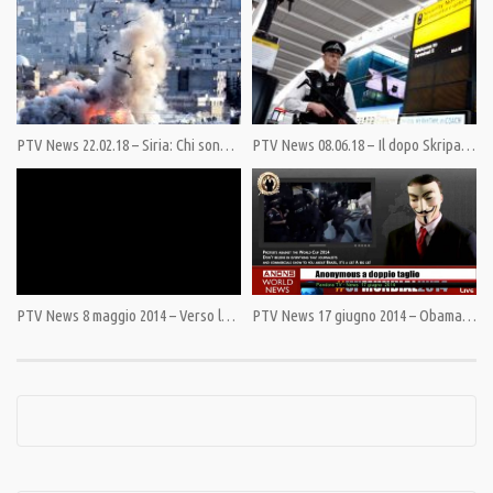
Category:
Il Punto di Giulietto Chiesa
,
PrimoPiano
Tags:
Giulietto Chiesa
,
Immigrazione
,
Lampedusa
,
Libia
,
Mare Nostrum
,
Pandora TV
,
PandoraTV
,
Pantelleria
,
Siria
,
Triton
PTV News 22.02.18 – Siria: Chi sono i veri terroristi?
PTV News 08.06.18 – Il dopo Skripal: Londra richiede misure di sicurezza extra ai confini
PTV News 8 maggio 2014 – Verso la soluzione diplomatica
PTV News 17 giugno 2014 – Obama invia contingente USA in Iraq