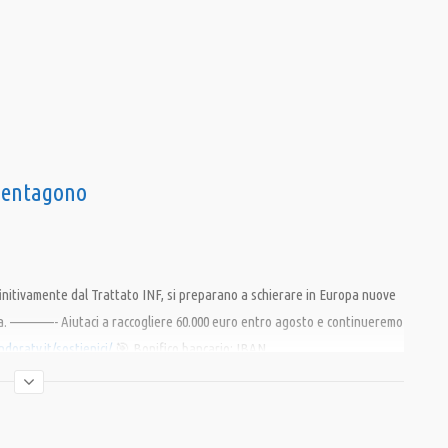
 Pentagono
definitivamente dal Trattato INF, si preparano a schierare in Europa nuove
osa. ————- Aiutaci a raccogliere 60.000 euro entro agosto e continueremo
ndoratv.it/sostienici/
🎯 Bonifico bancario: IBAN
razia nella Comunicazione 🎯 PostePay: 5333 1710 8384 9659, intestata
https://www.paypal.com/cgi-bin/webscr
SOSTIENICI perché la libertà non
/www.facebook.com/PANDORATV.IT/
🎯