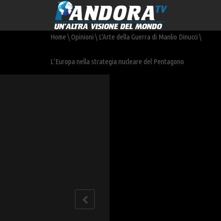
Home
\
Opinioni
\
L'Arte della Guerra di Manlio Dinucci
\
L’Europa nella strategia nucleare del Pentagono