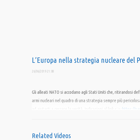
L’Europa nella strategia nucleare del
26/06/2019 21:08
Gli alleati NATO si accodano agli Stati Uniti che, ritirandosi 
armi nucleari nel quadro di una strategia sempre più pericol
ad aiutarti a cercare la verità. Indicazioni al link 👉 :
https://pa
IT82P0100504800000000006342, intestato ad Associazione Democ
a Giulietto Chiesa Cod. Fisc. CHS GTT 40P04 A052R 🎯 PayPal:
è gratis. _ Web: 🎯
Related Videos
https://pandoratv.it
Facebook: 🎯
https:/