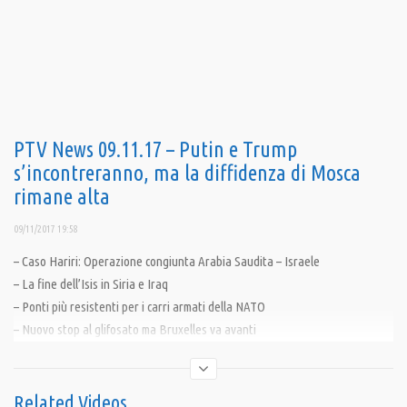
PTV News 09.11.17 – Putin e Trump
s’incontreranno, ma la diffidenza di Mosca
rimane alta
09/11/2017 19:58
– Caso Hariri: Operazione congiunta Arabia Saudita – Israele
– La fine dell’Isis in Siria e Iraq
– Ponti più resistenti per i carri armati della NATO
– Nuovo stop al glifosato ma Bruxelles va avanti
– Roma: Sfratto alla Casa delle Donne. Prima i soldi, poi la cultura
Condividi
Related Videos