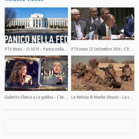
Category:
News
,
PrimoPiano
Tags:
Arabia Saudita
,
Casa delle Donne
,
EU
,
Israele
,
Nato
,
News
,
PandoraTV
,
Putin
,
Roma
,
PTV News – 25.10.19 – Panico nella FED
PTV news 22 Settembre 2016 – C’è a Washington chi appoggia Daesh
Trump
Giulietto Chiesa a La gabbia – L’impero del caos
La Notizia di Manlio Dinucci – La catena di comando