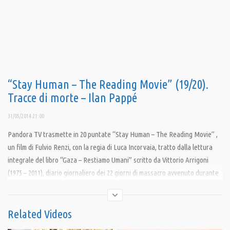
“Stay Human – The Reading Movie” (19/20).
Tracce di morte – Ilan Pappé
31/05/2014 21:00
Pandora TV trasmette in 20 puntate “Stay Human – The Reading Movie” ,
un film di Fulvio Renzi, con la regia di Luca Incorvaia, tratto dalla lettura
integrale del libro “Gaza – Restiamo Umani” scritto da Vittorio Arrigoni
(1975 – 2011), diario giornaliero dei 22 giorni di massacro avvenuto durante
l’operazione militare ‘Piombo Fuso’, sferrata dal governo israeliano contro i
civili della striscia di Gaza, tra la fine del 2008 e l’inizio del 2009, in cui
morirono più di 1200 civili e oltre 400 bambini furono assassinati. Il film,
Related Videos
narrato seguendo i capitoli del libro, è stato girato alla prima lettura per