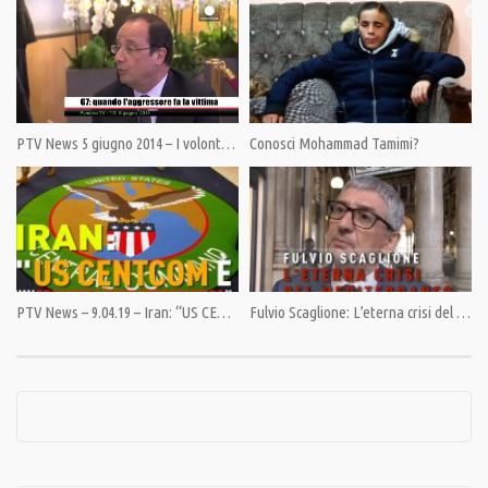
mantenere l’empatia e la forza espressiva di ogni protagonista. Vittorio
Arrigoni, volontario dell’International Solidarity Movement, assisteva negli
ospedali e sulle ambulanze a soccorrere la popolazione di Gaza, vittima di
un bombardamento senza precedenti e contro ogni convenzione
internazionale, in cui furono distrutti ospedali, scuole, moschee e abitazioni
PTV News 5 giugno 2014 – I volontari russi a Donetsk
Conosci Mohammad Tamimi?
civili. Vittorio Arrigoni ci ha lasciato l’unica testimonianza al mondo, scritta
giorno dopo giorno, dell’intera offensiva e costituisce il documento storico
di un crimine contro l’umanità.
Tra i protagonisti alcune delle più autorevoli eminenze accademiche e
culturali in difesa dei Diritti Umani come Stéphane Hessel, Noam Chomsky, il
premio Nobel per la pace Mairead Corrigan Maguire, Roger Waters, Moni
PTV News – 9.04.19 – Iran: “US CENTCOM è un’organizzazione terroristica”
Fulvio Scaglione: L’eterna crisi del Mediterraneo
Ovadia, Don Andrea Gallo e molti altri.
È possibile visionare il film anche al link www.restiamoumani.com
In questo video: Tracce di morte : lettura di Ilan Pappé,
storico, attivista
per i Diritti Umani. Direttore del Centro Europeo degli studi sulla
Palestina e del Centro di studi etno-politici dell’università di Exeter