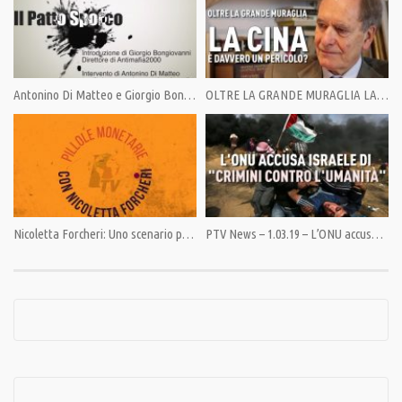
Category:
Al Microfono di Mario Albanesi
,
PrimoPiano
Tags:
#RetiTelevisive
,
ComitatoDifesaDeiMinori
,
MarioAlbanesi
,
PandoraTV
Antonino Di Matteo e Giorgio Bongiovanni presentano Il Patto Sporco
OLTRE LA GRANDE MURAGLIA LA CINA E’ DAVVERO UN PERICOLO?
Nicoletta Forcheri: Uno scenario politico desolante
PTV News – 1.03.19 – L’ONU accusa Israele di “crimini contro l’umanità”