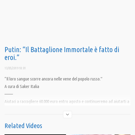
Putin: “Il Battaglione Immortale è fatto di
eroi.”
13/05/2019 18:01
“Il loro sangue scorre ancora nelle vene del popolo russo.”
A cura di Saker Italia
——–
Aiutaci a raccogliere 60.000 euro entro agosto e continueremo ad aiutarti a
cercare la verità.
Indicazioni al link 👉 :https://pandoratv.it/sostienici/
🎯 Bonifico bancario: IBAN IT82P0100504800000000006342, intestato ad
Related Videos
Associazione Democrazia nella Comunicazione