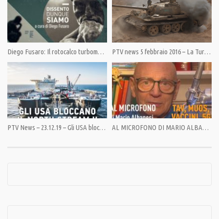
Diego Fusaro: Il rotocalco turbomondialista “La Repubblica”, voce del padronato cosmopolitico
PTV news 5 febbraio 2016 – La Turchia pronta a invadere la Siria?
PTV News – 23.12.19 – Gli USA bloccano il North Stream II
AL MICROFONO DI MARIO ALBANESI: TAV, MUOS, VACCINI, 5G