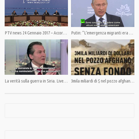
Category:
Documentari
,
PrimoPiano
,
Speciali
Tags:
Baltico
,
Estonia
,
Giulietto Chiesa
,
Lettonia
,
Lituania
,
Nato
,
Pandora TV
,
PandoraTV
,
Putin
,
Russia
,
USA
PTV news 24 Gennaio 2017 – Accordo per il cessate il fuoco ad Astana, senza Onu, né Usa
Putin: “L’emergenza migranti era ampiamente prevedibile”
La verità sulla guerra in Siria. Live sulla tv austriaca.
3mila miliardi di $ nel pozzo afghano senza fondo.