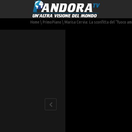
Home
\
PrimoPiano
\
Marisa Cervia: La sconfitta del “fuoco am