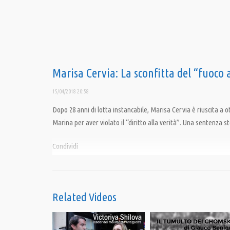
Marisa Cervia: La sconfitta del “fuoco
15/04/2018 20:58
Dopo 28 anni di lotta instancabile, Marisa Cervia è riuscita a 
Marina per aver violato il “diritto alla verità”. Una sentenza st
Condividi
Category:
PrimoPiano
,
Speciali
Related Videos
Tags:
Cervia
,
Davide Cervia
,
Diritto alla Verità
,
Fuoco Amico
,
Giulietto Chiesa