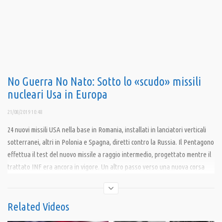
No Guerra No Nato: Sotto lo «scudo» missili
nucleari Usa in Europa
21/08/2019 10:48
24 nuovi missili USA nella base in Romania, installati in lanciatori verticali
sotterranei, altri in Polonia e Spagna, diretti contro la Russia. Il Pentagono
effettua il test del nuovo missile a raggio intermedio, progettato mentre il
trattato INF era ancora in vigore. Un altro passo verso una nuova corsa
agli armamenti nucleari.
Notizia finale: Gli Usa resuscitano i missili di Comiso.
Related Videos