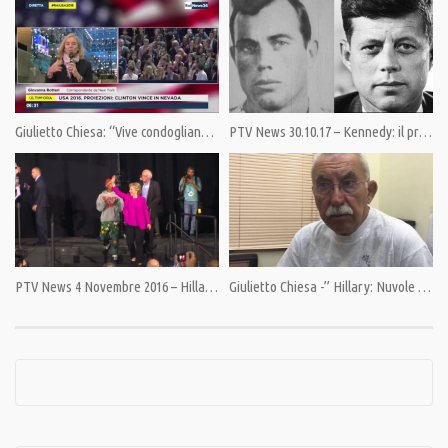
—————
Aiutaci a raccogliere 60.000 euro entro agosto e continueremo ad aiutarti a
cercare la verità.
Indicazioni al link 👉 :https://pandoratv.it/sostienici/
🎯 Bonifico bancario: IBAN IT82P0100504800000000006342, intestato ad
Associazione Democrazia nella Comunicazione
Giulietto Chiesa: “Vive condoglianze!”
PTV News 30.10.17 – Kennedy: il primo grande inganno dei media
🎯 PayPal: https://www.paypal.com/cgi-bin/webscr
SOSTIENICI perché la libertà non è gratis.
_
Web: 🎯 https://pandoratv.it
Facebook:
PTV News 4 Novembre 2016 – Hillary e la Tempesta Perfetta
Giulietto Chiesa -” Hillary: Nuvole nere sull’orizzonte ucraino”
🎯 https://www.facebook.com/PANDORATV.IT/
🎯 https://www.facebook.com/giuliettochi…
Instagram:
🎯 https://www.instagram.com/pandora.tv/
🎯 https://www.instagram.com/giulietto.c…
Twitter: