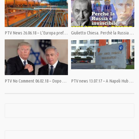
A Odessa il 2 maggio i neonazisti ucraini avevano ucciso almeno 48 persone
di etnia russa, asserragliate nella Casa dei Sindacati.
Kolomoisky, presente per giorni a Odessa prima e dopo il massacro, è
ritenuto il mandante della strage.
PTV News 26.06.18 – L’Europa preferisce il gas made in USA?
Giulietto Chiesa. Perchè la Russia è invincibile.
Condividi
PTV No Comment 06.02.18 – Dopo Gerusalemme, Netanyahu chiede Teheran
PTV news 13.07.17 – A Napoli Hub di guerra per il Sud
Category:
News
Tags:
Crisi Ucraina
,
Donetsk
,
Giulietto Chiesa
,
Kiev
,
Kolomoisky
,
Maidan
,
Pandora TV
,
PandoraTV
,
Putin
,
Russia
,
Ucraina