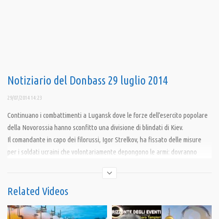
Notiziario del Donbass 29 luglio 2014
29/07/2014 14:23
Continuano i combattimenti a Lugansk dove le forze dell’esercito popolare
della Novorossia hanno sconfitto una divisione di blindati di Kiev.
Il comandante in capo dei filorussi, Igor Strelkov, ha fissato delle misure
per i soldati ucraini che volontariamente depongono le armi: dovranno
essere forniti di cibo e assistenza medica.
L’attività militare si è spostata da Donetsk e Lugansk alla regione di
Kharkov, dove la notte del 28 Luglio un edificio della PrivatBank, la banca di
Related Videos
proprietà dell’oligarca Igor Kolomoisky, è stato colpito da un missile.
“Questo è ciò che meriti per Odessa” è stata la rivendicazione.