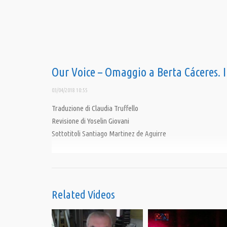
Our Voice – Omaggio a Berta Cáceres. I
03/04/2018 10:55
Traduzione di Claudia Truffello
Revisione di Yoselin Giovani
Sottotitoli Santiago Martinez de Aguirre
Per attivare i sottotitoli cliccare sull’ingranaggio in basso a d
Due anni dopo l’assassinio dell’ecologista honduregna Berta Cá
leader del consiglio civico delle organizzazioni popolari e ind
Related Videos
Condividi