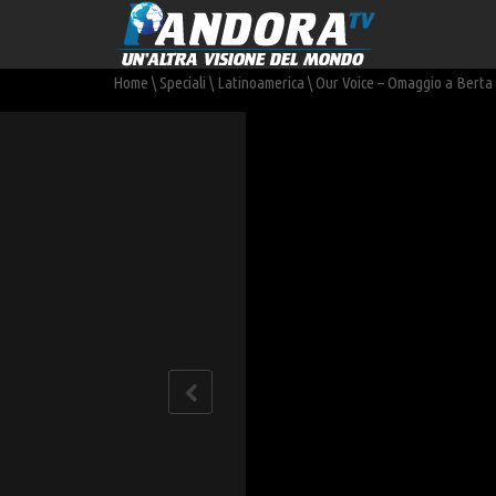
Home
\
Speciali
\
Latinoamerica
\
Our Voice – Omaggio a Berta C