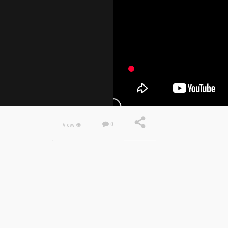
0
Views
NOW PLAYING