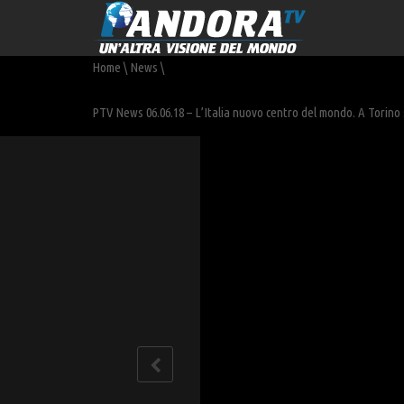
Home
\
News
\
PTV News 06.06.18 – L’Italia nuovo centro del mondo. A Torino s