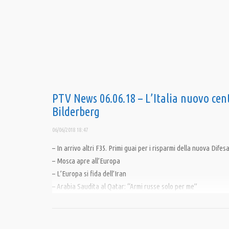
PTV News 06.06.18 – L’Italia nuovo cent
Bilderberg
06/06/2018 18:47
– In arrivo altri F35. Primi guai per i risparmi della nuova Difesa
– Mosca apre all’Europa
– L’Europa si fida dell’Iran
– Arabia Saudita al Qatar: “Armi russe solo per me”
– Siria: coalizione a guida USA accusata di massacro
————————————