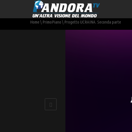
Home
\
PrimoPiano
\
Progetto UCRAINA. Seconda parte