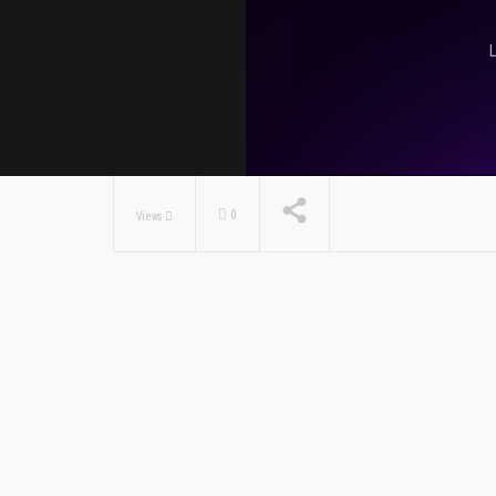
0
Views
NOW PLAYING