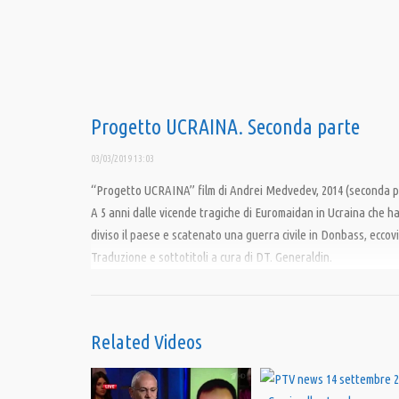
Progetto UCRAINA. Seconda parte
03/03/2019 13:03
“Progetto UCRAINA” film di Andrei Medvedev, 2014 (seconda p
A 5 anni dalle vicende tragiche di Euromaidan in Ucraina che h
diviso il paese e scatenato una guerra civile in Donbass, eccov
Traduzione e sottotitoli a cura di DT. Generaldin.
Condividi
Related Videos
Category:
PrimoPiano
,
Speciali
Tags:
#ProgettoGeopolitico
,
PandoraTV