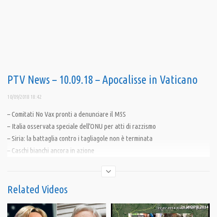
PTV News – 10.09.18 – Apocalisse in Vaticano
10/09/2018 18:42
– Comitati No Vax pronti a denunciare il M5S
– Italia osservata speciale dell’ONU per atti di razzismo
– Siria: la battaglia contro i tagliagole non è terminata
– Caschi bianchi ancora in azione
– Il fosforo bianco di Washington sulla Siria
– Libia nel caos. Moavero incontra Haftar
– Famiglia Tamimi: Israele vieta viaggi all’estero
Related Videos
————————————