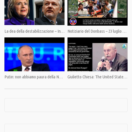
Abbiamo cominciato nel 2014, allora la nostra visione del mondo era
un’eresia, oggi il cambiamento è iniziato, ma senza una informazione libera
non sarà possibile portarlo avanti.
La dea della destabilizzazione – Intervista completa a Julian Assange
Notiziario del Donbass – 23 luglio 2014
Sostieni Pandora TV. La libertà non è gratis.
Indicazioni al link:https://pandoratv.it/sostienici/
Bonifico bancario: IBAN IT82P0100504800000000006342, intestato ad
Associazione Democrazia nella Comunicazione
PayPal: https://www.paypal.com/cgi-bin/webscr
Putin: non abbiamo paura della NATO
Giulietto Chiesa: The United States reopened the case on 9/11
Condividi
Category:
News
,
PrimoPiano
Tags:
Carlo Maria Viganò
,
Caschi Bianchi
,
Famiglia Tamimi
,
Fosforo Bianco
,
Giulietto Chiesa
,