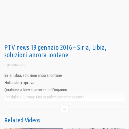
PTV news 19 gennaio 2016 – Siria, Libia,
soluzioni ancora lontane
19/01/2016 15:25
Siria, Libia, soluzioni ancora lontane
Hollande ci riprova
Qualcuno a Kiev si accorge dell’inganno
Consiglio d’Europa: Mosca polemicamente assente
L’India punta al solare
Condividi
Related Videos