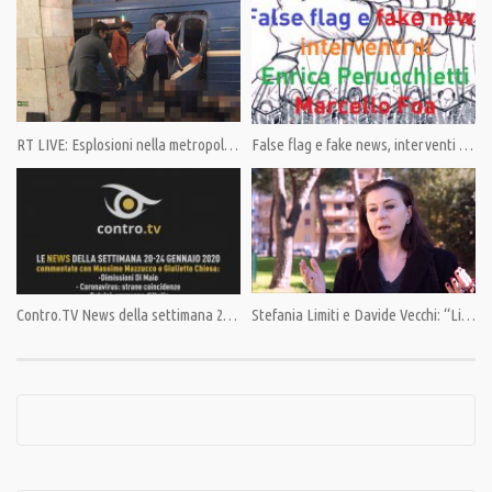
Category:
News
,
PrimoPiano
Tags:
Giulietto Chiesa
,
Pandora TV
,
PandoraTV
RT LIVE: Esplosioni nella metropolitana di San Pietroburgo. Almeno dieci i morti
False flag e fake news, interventi di Enrica Perucchietti e Marcello Foa
Contro.TV News della settimana 20-24 gen. 2020
Stefania Limiti e Davide Vecchi: “Libertà di informazione”