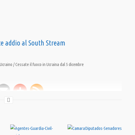
ce addio al South Stream
Ucraino / Cessate il fuoco in Ucraina dal 5 dicembre
am
,
Ucraina
,
USA