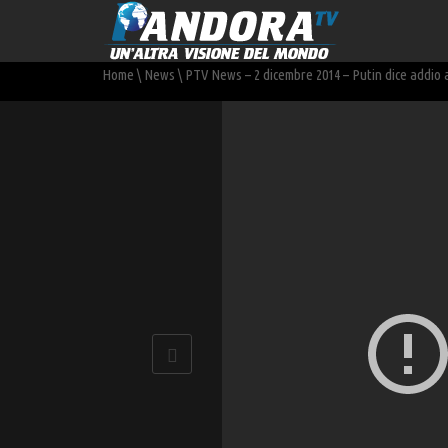
Home
\
News
\
PTV News – 2 dicembre 2014 – Putin dice addio 