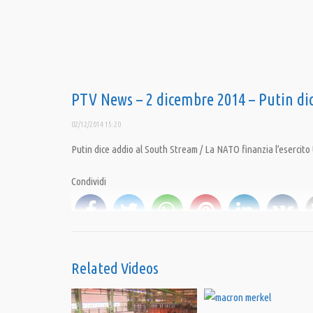
PTV News – 2 dicembre 2014 – Putin di
02/12/2014 15:20
Putin dice addio al South Stream / La NATO finanzia l’esercito 
Condividi
Category:
News
Tags:
Giulietto Chiesa
,
Nato
,
Pandora TV
,
PandoraTV
,
Putin
,
Russia
,
South Stre
Related Videos