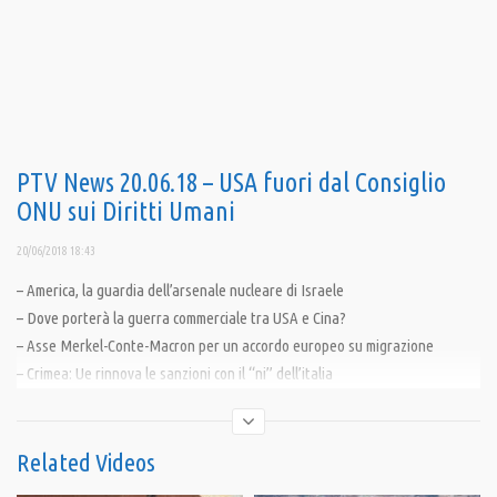
PTV News 20.06.18 – USA fuori dal Consiglio
ONU sui Diritti Umani
20/06/2018 18:43
– America, la guardia dell’arsenale nucleare di Israele
– Dove porterà la guerra commerciale tra USA e Cina?
– Asse Merkel-Conte-Macron per un accordo europeo su migrazione
– Crimea: Ue rinnova le sanzioni con il “ni” dell’italia
————————————
Related Videos
Pandora TV Obiettivo per continuare: 50mila euro per un nuovo giro