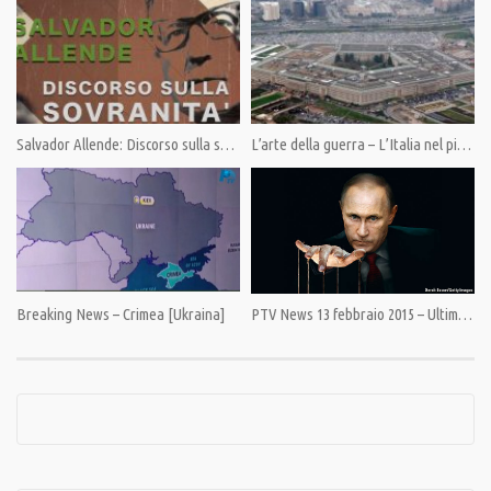
intorno al Sole, tutti insieme. Entro il 31 Luglio. Dopo sarà tardi.
Pandora TV innaffia l’intelligenza collettiva. Siamo stati gli unici nel
panorama italiano a dare un’altra visione del mondo. Un servizio per tutti.
Sostieni Pandora TV. La libertà non è gratis.
Indicazioni al link:https://pandoratv.it/sostienici/
Salvador Allende: Discorso sulla sovranità
L’arte della guerra – L’Italia nel piano nucleare del Pentagono
Bonifico bancario: IBAN IT82P0100504800000000006342, intestato ad
Associazione Democrazia nella Comunicazione
PostePay 5333 1710 4683 2552, intestata a Giulietto Chiesa PayPal:
https://www.paypal.com/cgi-bin/webscr
Condividi
Breaking News – Crimea [Ukraina]
PTV News 13 febbraio 2015 – Ultima fermata Minsk. Vittoria di Putin o ritirata dell’Occidente?
Category:
News
,
PrimoPiano
Tags:
Cina
,
Conte
,
Crimea
,
dazi
,
Europa
,
Francia
,
Immigrazione
,
Israele
,
Italia
,
Macron.
Germania
,
Merkel
,
Nikki Haley
,
Nucleare
,
ONU
,
Pompeo
,
Russia
,
USA
,
Vasily Nebenzya
,
Zeid