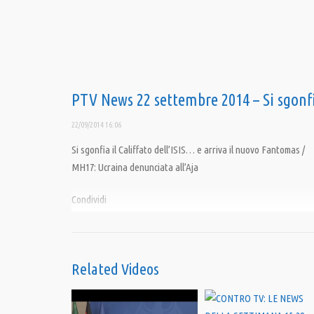
PTV News 22 settembre 2014 – Si sgonfia
22/09/2014 16:06
Si sgonfia il Califfato dell’ISIS… e arriva il nuovo Fantomas /
MH17: Ucraina denunciata all’Aja
Condividi
Category:
News
,
PrimoPiano
Related Videos
Tags:
11 settembre
,
Crisi Ucraina
,
Giulietto Chiesa
,
Iraq
,
Khorasan
,
Kiev
,
Oba