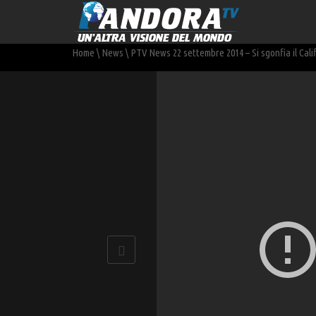
Home
\
News
\
PTV News 22 settembre 2014 – Si sgonfia il Cali