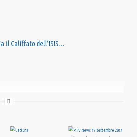
 il Califfato dell’ISIS…
ma
,
Osama Bin Laden
,
Pandora TV
,
PandoraTV
,
Siria