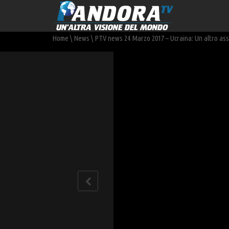
Home
\
News
\
PTV news 24 Marzo 2017 – Ucraina: Un altro assa