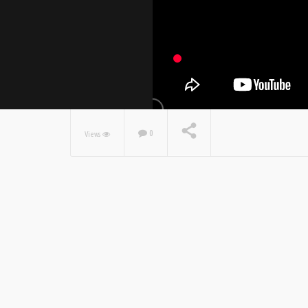
0
Views
NOW PLAYING