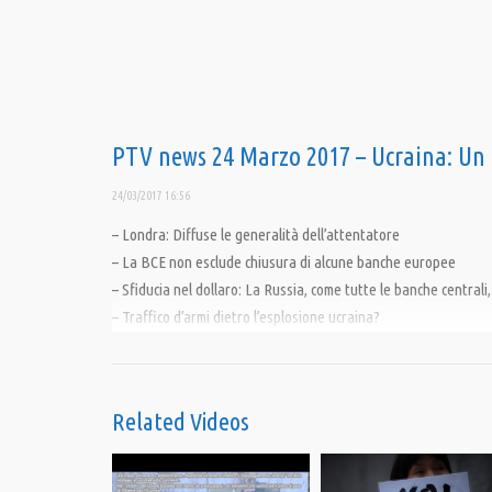
PTV news 24 Marzo 2017 – Ucraina: Un al
24/03/2017 16:56
– Londra: Diffuse le generalità dell’attentatore
– La BCE non esclude chiusura di alcune banche europee
– Sfiducia nel dollaro: La Russia, come tutte le banche centrali
– Traffico d’armi dietro l’esplosione ucraina?
– Ma la guerra in Siria continua
Condividi
Related Videos
Category:
News
,
PrimoPiano