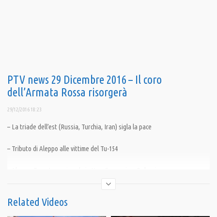
PTV news 29 Dicembre 2016 – Il coro
dell’Armata Rossa risorgerà
29/12/2016 18:23
– La triade dell’est (Russia, Turchia, Iran) sigla la pace
– Tributo di Aleppo alle vittime del Tu-154
– Aleppo: Trovate armi made in Usa, Germania e Bulgaria
– Obama cerca di condizionare Trump
Related Videos
– Mosca smentisce la nuova campagna antidoping degli USA