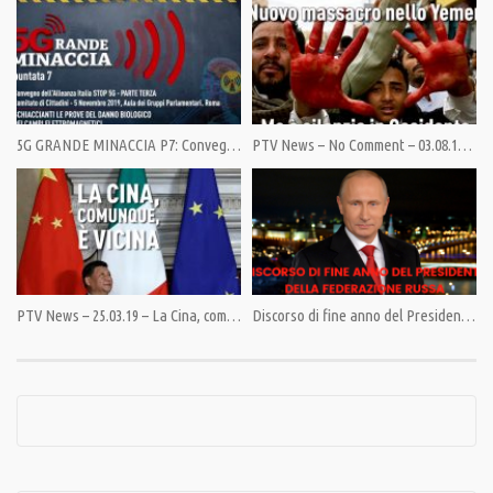
Category:
News
,
PrimoPiano
Tags:
Afganistan
,
Giulietto Chiesa
,
isis
,
Jeremy Corbyn
,
Nato
,
Pandora TV
,
PandoraTV
,
Putin
,
USA
5G GRANDE MINACCIA P7: Convegno dell’Alleanza Italia STOP 5G – Comitato di Cittadini – parte 3
PTV News – No Comment – 03.08.18 – Nuovo massacro nello Yemen. Ma è silenzio in Occidente
PTV News – 25.03.19 – La Cina, comunque, è vicina
Discorso di fine anno del Presidente della Federazione Russa Vladimir Putin