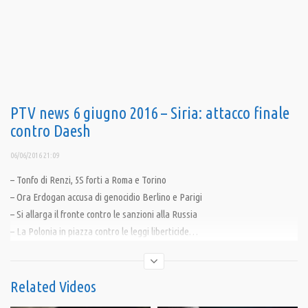
PTV news 6 giugno 2016 – Siria: attacco finale
contro Daesh
06/06/2016 21:09
– Tonfo di Renzi, 5S forti a Roma e Torino
– Ora Erdogan accusa di genocidio Berlino e Parigi
– Si allarga il fronte contro le sanzioni alla Russia
– La Polonia in piazza contro le leggi liberticide…
– … che la Lituania vorrebbe esportare in Italia
– Gigantesche esercitazioni Nato ai confini con la Russia
– Barcellona: proteste contro la mega nave da cociera
Related Videos