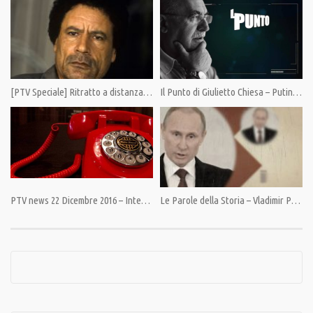
Condividi
[PTV Speciale] Ritratto a distanza ravvicinata di Muammar Gheddafi.
Il Punto di Giulietto Chiesa – Putin di nuovo in pubblico
Category:
News
,
PrimoPiano
Tags:
Giulietto Chiesa
,
Pandora TV
,
PandoraTV
PTV news 22 Dicembre 2016 – Interrotti i canali di comunicazione Usa – Russia
Le Parole della Storia – Vladimir Putin