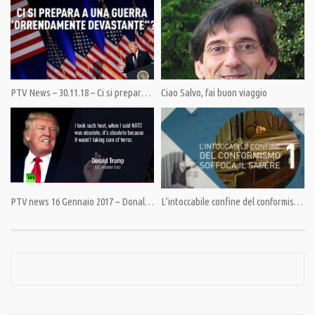
Category:
News
,
PrimoPiano
Tags:
Angela Merkel
,
Antonio Fallico
,
Dario Nardelli
,
Elmau
,
Eurasia
,
g7
,
Giulietto Chiesa
,
Hollande
,
Matteo Renzi
,
Pandora TV
,
PandoraTV
,
Putin
,
Russia
,
Sergei Razov
PTV News – 30.11.18 – Ci si prepara a una guerra “orrendamente devastante”?
Ciao Salvo, fai buon viaggio
PTV news 16 Gennaio 2017 – Donald Trump forse sta mettendo a fuoco…
L’intoccabile confine del conformismo soffoca il sapere 1