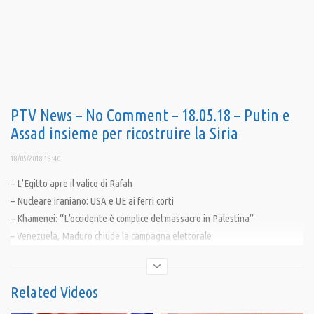
PTV News – No Comment – 18.05.18 – Putin e
Assad insieme per ricostruire la Siria
18/05/2018 18:40
– L’Egitto apre il valico di Rafah
– Nucleare iraniano: USA e UE ai ferri corti
– Khamenei: “L’occidente è complice del massacro in Palestina”
– Venezuela, Maduro chiude la campagna elettorale
– Gina la sanguinaria confermata
– L’Argentina grida: “Fuera el FMI”
Related Videos
————————————