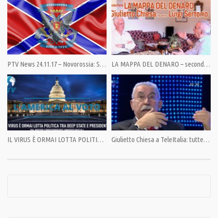
Pandora TV Obiettivo per continuare: 100mila euro per un nuovo giro
intorno al Sole, tutti insieme. Entro il 1° ottobre. Dopo sarà tardi.
Pandora TV innaffia l’intelligenza collettiva. Siamo stati gli unici nel
panorama italiano a dare un’altra visione del mondo. Un servizio per tutti.
PTV News 24.11.17 – Novorossia: Serie difficoltà di tenuta politica interna
LA MAPPA DEL DENARO – seconda parte
Sostieni Pandora TV. La libertà non è gratis.
Indicazioni al link:https://pandoratv.it/sostienici/
Bonifico bancario: IBAN IT82P0100504800000000006342, intestato ad
Associazione Democrazia nella Comunicazione
PostePay 5333 1710 4683 2552, intestata a Giulietto Chiesa PayPal:
https://www.paypal.com/cgi-bin/webscr
IL VIRUS È ORMAI LOTTA POLITICA TRA DEEP STATE E PRESIDENTE
Giulietto Chiesa a TeleItalia: tutte le posizioni della Lista del Popolo
Condividi