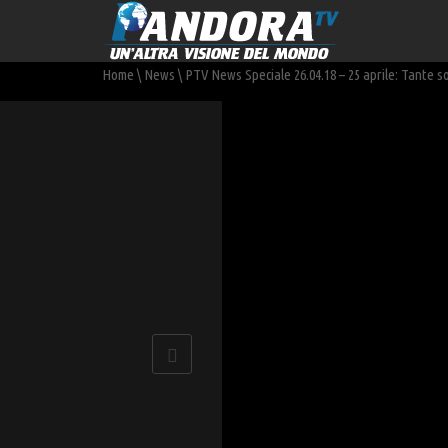
Home
\
News
\
PTV News Speciale 26.04.18 – 25 aprile: Tante s