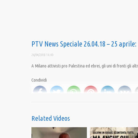
PTV News Speciale 26.04.18 – 25 aprile:
26/04/2018 16:40
A Milano attivisti pro Palestina ed ebrei, gli uni di fronti gli alt
Condividi
Category:
News
,
PrimoPiano
,
Speciali
Tags:
Brigata ebraica
,
comunità ebraica
,
Israele
,
nazifascismo
,
News
,
Palestin
Related Videos