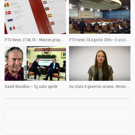
Condividi
PTV News 27.06.18 – Macron propone l’esercito europeo, l’Italia al momento fuori
PTV news 18 Agosto 2016 – E ora le bombe (nucleari) dove le metto ?
Category:
News
,
PrimoPiano
,
Speciali
Tags:
Giulietto Chiesa
,
Muos
,
NoMuos
,
Pandora TV
,
PandoraTV
,
Roberta Pinotti
David Riondino – Tg suite aprile
Ha stato il governo siriano. Nevvero?