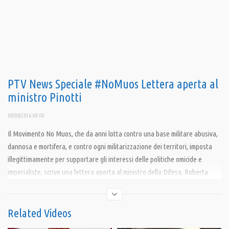
PTV News Speciale #NoMuos Lettera aperta al
ministro Pinotti
09/09/2016 09:00
Il Movimento No Muos, che da anni lotta contro una base militare abusiva,
dannosa e mortifera, e contro ogni militarizzazione dei territori, imposta
illegittimamente per supportare gli interessi delle politiche omicide e
imperialiste, scrive una lettera aperta al ministro della Difesa, Roberta
Pinotti. Di fronte alle scene strazianti dei bambini morti sotto le macerie
del terremoto, come non pensare a tutti quei bambini (che la Tv non ci ha
mai mostrato) morti sotto le macerie dei bombardamenti ai quali, dalla
Related Videos
Jugoslavia alla Libia, ha partecipato anche l’Italia?