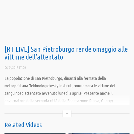
[RT LIVE] San Pietroburgo rende omaggio alle
vittime dell’attentato
06/04/2017 17:00
La popolazione di San Pietroburgo, dinanzi alla fermata della
metropolitana Tekhnologichesky Institut, commemora le vittime del
sanguinoso attentato avvenuto lunedì 3 aprile. Presente anche il
governatore della seconda città della Federazione Russa, Georgy
Poltavchenko.
Condividi
Related Videos