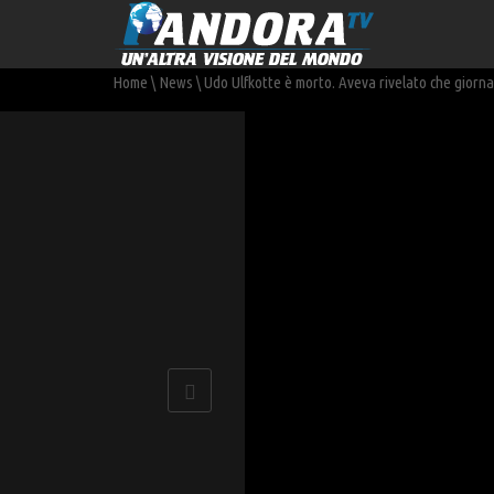
Home
\
News
\
Udo Ulfkotte è morto. Aveva rivelato che giornal