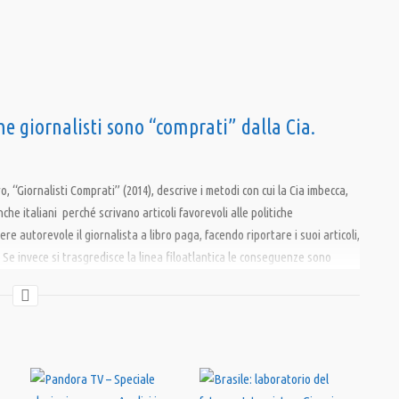
e giornalisti sono “comprati” dalla Cia.
o, “Giornalisti Comprati” (2014), descrive i metodi con cui la Cia imbecca,
nche italiani perché scrivano articoli favorevoli alle politiche
 autorevole il giornalista a libro paga, facendo riportare i suoi articoli,
 Se invece si trasgredisce la linea filoatlantica le conseguenze sono
mento professionale”. Negli ultimi tempi stava indagando su presunte
ra Angela Merkel. Video tratto da Fort Rus