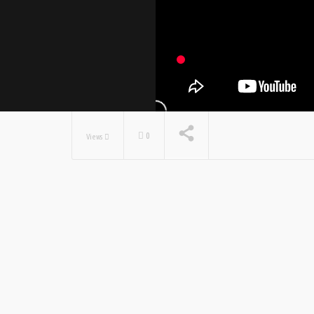
0
Views
NOW PLAYING