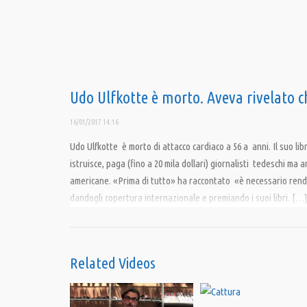
Udo Ulfkotte è morto. Aveva rivelato ch
16/01/2017 14:16
Udo Ulfkotte è morto di attacco cardiaco a 56 a anni. Il suo libr
istruisce, paga (fino a 20 mila dollari) giornalisti tedeschi ma a
americane. «Prima di tutto» ha raccontato «è necessario rendere
dandogli copertura internazionale e premiando i suoi libri. […]
altrettanto note, ovvero la perdita del lavoro, il triste isola
violazioni della Costituzione tedesca da parte della Cancellie
Related Videos
Condividi