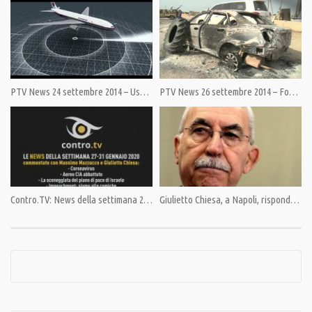
Category:
Guerra in Ucraina
,
PrimoPiano
,
Speciali
Tags:
Giulietto Chiesa
,
Pandora TV
,
PandoraTV
,
Russia
,
Scontri Ucraina
,
Slaviansk
,
Ucraina
,
Vauro Senesi
PTV News 24 settembre 2014 – Usa vs. Siria: l’ISIS non basta
PTV News 26 settembre 2014 – Fosse comuni in Ucraina
Contro.TV: News della settimana 27-31 gen. 2020
Giulietto Chiesa, a Napoli, risponde alle domande del pubblico