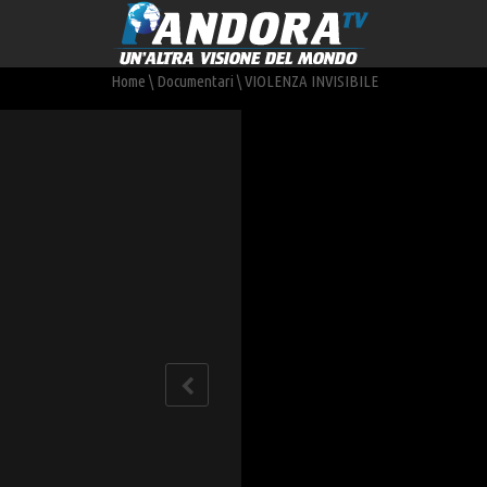
Home
\
Documentari
\
VIOLENZA INVISIBILE