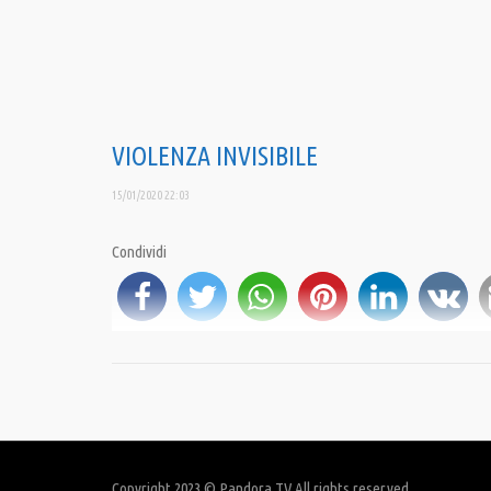
VIOLENZA INVISIBILE
15/01/2020 22:03
Condividi
is
Category:
Documentari
,
PrimoPiano
Tags:
Alessia Bottone
,
Bruna Colacicco
,
Cinzia Mammoliti
,
Filippo Menditto
,
F
Copyright 2023 © Pandora TV All rights reserved.