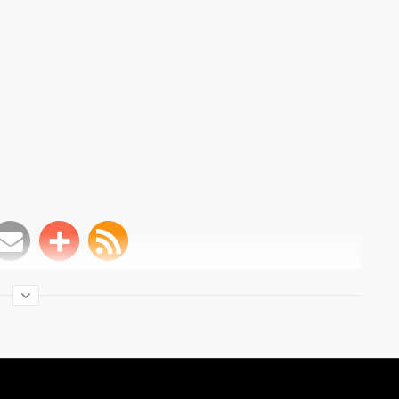
criviti al canale
ranca Consorte
,
Rita Colantonio
,
violenza psicologica