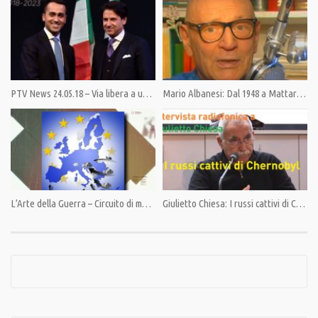
Category:
News
,
PrimoPiano
,
Speciali
Tags:
#ManlioDinucci
,
GiuliettoChiesa
,
MargheritaFurlan
,
Nato
,
NoGuerraNoNato
PTV News 24.05.18 – Via libera a un governo Lega-5 Stelle
Mario Albanesi: Dal 1948 a Mattarella
L’Arte della Guerra – Circuito di morte nel «Mediterraneo allargato»
Giulietto Chiesa: I russi cattivi di Chernobyl