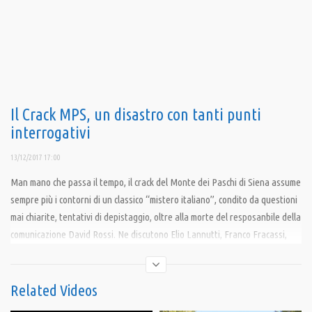
Il Crack MPS, un disastro con tanti punti
interrogativi
13/12/2017 17:00
Man mano che passa il tempo, il crack del Monte dei Paschi di Siena assume
sempre più i contorni di un classico “mistero italiano”, condito da questioni
mai chiarite, tentativi di depistaggio, oltre alla morte del resposanbile della
comunicazione David Rossi. Ne discutono Elio Lannutti, Franco Fracassi,
Ferdinando Alberti, Daniele Pesco, Pierluigi Piccini. Servizio a cura di
Crescere Informandosi.
Related Videos
Link al video originale: