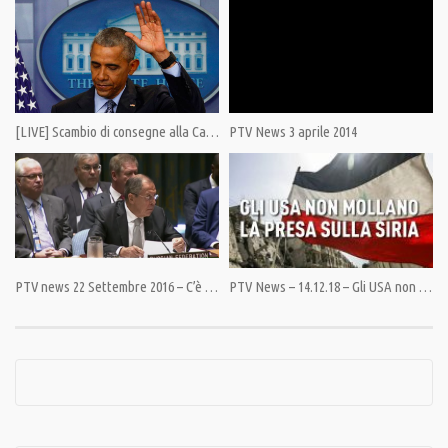
– Assange: “Sono il canarino nella gabbia”
– Ai Gilet gialli non piace Emmanuel Macron
– Assad resta in sella
[LIVE] Scambio di consegne alla Casa Bianca
PTV News 3 aprile 2014
– La mascherina da un milione di yen
Abbonati a questo canale per accedere ai vantaggi:
https://www.youtube.com/channel/UCW4b9qhEQPI8XD9z_i4WAPw/join
PTV news 22 Settembre 2016 – C’è a Washington chi appoggia Daesh
PTV News – 14.12.18 – Gli USA non mollano la presa sulla Siria
Condividi
Category:
No Comment
,
PrimoPiano
Tags:
deepstate
,
Epstein
,
MES
,
pedofilia
,
recoveryfund
,
USA