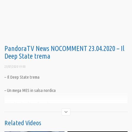
PandoraTV News NOCOMMENT 23.04.2020 – Il
Deep State trema
23/07/2020 19:00
– Il Deep State trema
– Un mega MES in salsa nordica
– Washington frena l’angolo rosso
– I dollari contano anche le vite dei bulgari
Related Videos
– “La primavera israeliana è qui”