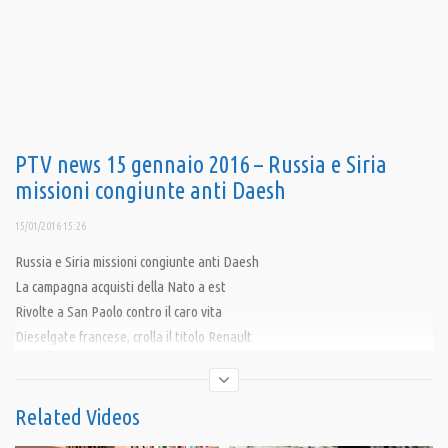
PTV news 15 gennaio 2016 – Russia e Siria
missioni congiunte anti Daesh
15/01/2016 15:26
Russia e Siria missioni congiunte anti Daesh
La campagna acquisti della Nato a est
Rivolte a San Paolo contro il caro vita
Dieselgate francese, crolla il titolo Renault
Immagini da Damasco
Condividi
Related Videos