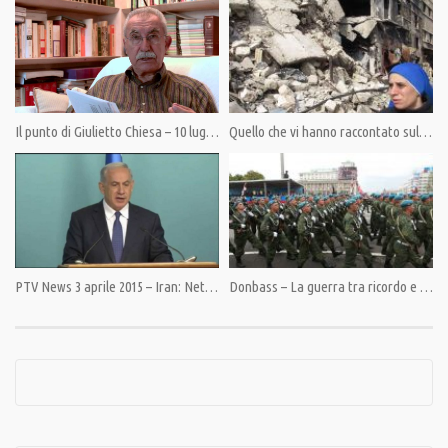
Category:
News
,
PrimoPiano
Tags:
Brasile
,
Giulietto Chiesa
,
Nato
,
Pandora TV
,
PandoraTV
,
Renault
,
Russia
,
Siria
Il punto di Giulietto Chiesa – 10 luglio 2014 – La grande truffa della riforma elettorale
Quello che vi hanno raccontato sulla Siria è tutto falso
PTV News 3 aprile 2015 – Iran: Netanyahu contro tutti
Donbass – La guerra tra ricordo e realtà