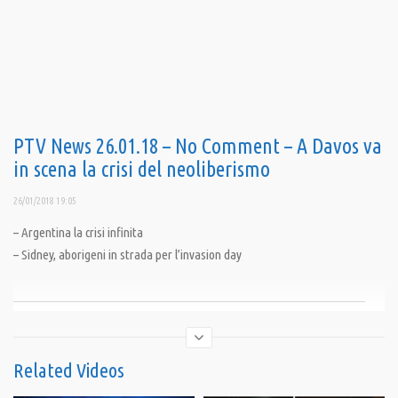
PTV News 26.01.18 – No Comment – A Davos va
in scena la crisi del neoliberismo
26/01/2018 19:05
– Argentina la crisi infinita
– Sidney, aborigeni in strada per l’invasion day
__________________________________________________________________
MILIONI DI OCCHI PER UN’ALTRA VISIONE DEL MONDO
Scegli di vedere
Related Videos
Sostieni Pandora TV con un abbonamento mensile