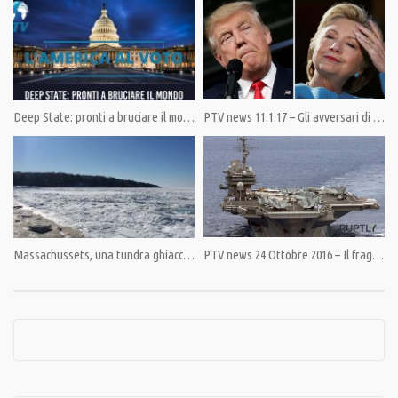
Da ora puoi scegliere la tua informazione.
Indicazioni al link https://pandoratv.it/sostienici/
Sottoscrivi l’abbonamento a Pandora TV. Ora puoi decidere non solo se
esisteremo, ma anche quanto tempo resisteremo nella lotta per una
Deep State: pronti a bruciare il mondo
PTV news 11.1.17 – Gli avversari di Trump sfiorano la richiesta d’impeachment
informazione libera.
Abbonamento con PayPal: https://www.paypal.com/cgi-bin/webscr
Abbonamento con bonifico bancario IBAN IT82P0100504800000000006342
intestato ad Associazione Democrazia nella Comunicazione
Abbonamento con PostePay 5333 1710 4683 2552 intestata a Giulietto
Massachussets, una tundra ghiacciata
PTV news 24 Ottobre 2016 – Il fragore delle armi da Aleppo risuona in tutto lo scacchiere euro-mediterraneo
Chiesa
Condividi