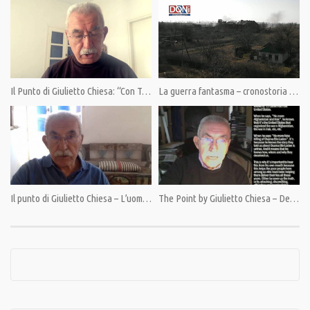
un’eresia, oggi il cambiamento è iniziato, ma senza una informazione libera
non sarà possibile portarlo avanti.
Sostieni Pandora TV. La libertà non è gratis.
Indicazioni al link:https://pandoratv.it/sostienici/
Il Punto di Giulietto Chiesa: “Con Tsipras”
La guerra fantasma – cronostoria di un weekend sotto le bombe ucraine
Bonifico bancario: IBAN IT82P0100504800000000006342, intestato ad
Associazione Democrazia nella Comunicazione
PayPal: https://www.paypal.com/cgi-bin/webscr
Condividi
Il punto di Giulietto Chiesa – L’uomo turba l’Universo
The Point by Giulietto Chiesa – Deep throat speaks and reveals the great lie of the 21th century
Category:
News
,
PrimoPiano
Tags:
BCE
,
Draghi
,
Econ
,
Fiscal compact
,
Giulietto Chiesa
,
Italia
,
Julian Assange
,
Lavrov
,
Le
Drian
,
Manovra
,
Nato
,
Pandora TV
,
Poroshenko
,
Putin
,
Russia
,
Spread
,
Trump