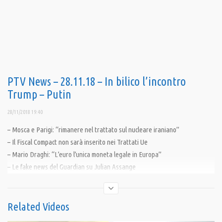
PTV News – 28.11.18 – In bilico l’incontro
Trump – Putin
28/11/2018 19:40
– Mosca e Parigi: “rimanere nel trattato sul nucleare iraniano”
– Il Fiscal Compact non sarà inserito nei Trattati Ue
– Mario Draghi: “L’euro l’unica moneta legale in Europa”
– Le fake news del Guardian su Julian Assange
———————————–
Related Videos
Abbiamo cominciato nel 2014, allora la nostra visione del mondo era