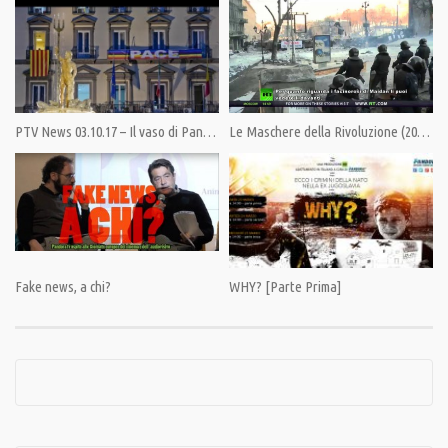
Category:
News
Tags:
Giulietto Chiesa
,
Kiev
,
MH17
,
Pandora TV
,
PandoraTV
,
Russia
PTV News 03.10.17 – Il vaso di Pandora si è aperto anche in Europa
Le Maschere della Rivoluzione (2014). Documentario.
Fake news, a chi?
WHY? [Parte Prima]