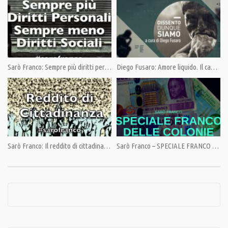
Category:
Opinioni
,
PrimoPiano
,
Sarò franco di Franco Fracassi
Tags:
Famiglia
,
Franco Fracassi
,
Natalità
,
Stato Sociale
,
Welfare State
Sarò Franco: Sempre più diritti personali, sempre meno diritti sociali.
Diego Fusaro: Amore liquido. Il capitale contro la stabilità dei sentimenti e delle relazioni
Sarò Franco: Il reddito di cittadinanza
Sarò Franco – SPECIALE FRANCO DELLE COLONIE